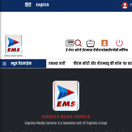
हिंदी
English
ल
ई-पेपर
खोजें
ईएमएस टीवी
डायरेक्टरी
एजेंसी लॉगिन
शिक्षा शिक्षकों के वेतन में कोई समस्या नहीं
न्यूज़ हेडलाइंस
पीएम मोदी और नेतन्याहू की फोन पर बा
EXPRESS MEDIA SERVICE
Express Media Service is a business unit of Express Group.