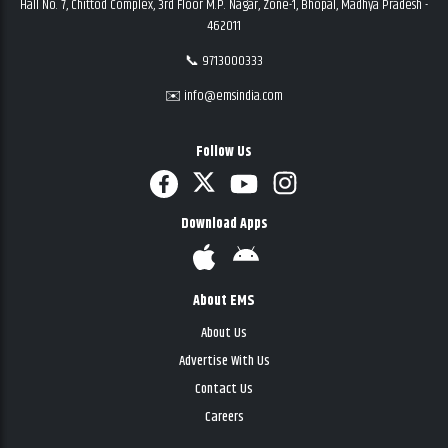
Hall No. 7, Chittod Complex, 3rd Floor M.P. Nagar, Zone-1, Bhopal, Madhya Pradesh -
462011
📞 9713000333
✉️ info@emsindia.com
Follow Us
Download Apps
About EMS
About Us
Advertise With Us
Contact Us
Careers