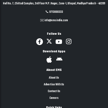
Hall No. 7, Chittod Complex, 3rd Floor M.P. Nagar, Zone-1, Bhopal, Madhya Pradesh - 462011
📞 9713000333
✉️ info@emsindia.com
Follow Us
Download Apps
About EMS
About Us
Advertise With Us
Contact Us
Careers
Quick links