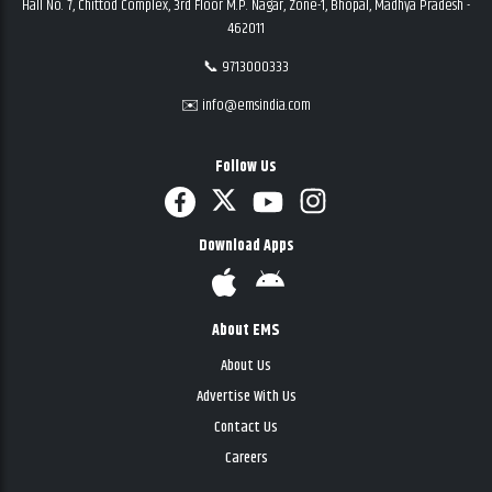
Hall No. 7, Chittod Complex, 3rd Floor M.P. Nagar, Zone-1, Bhopal, Madhya Pradesh -
462011
📞 9713000333
✉️ info@emsindia.com
Follow Us
Download Apps
About EMS
About Us
Advertise With Us
Contact Us
Careers