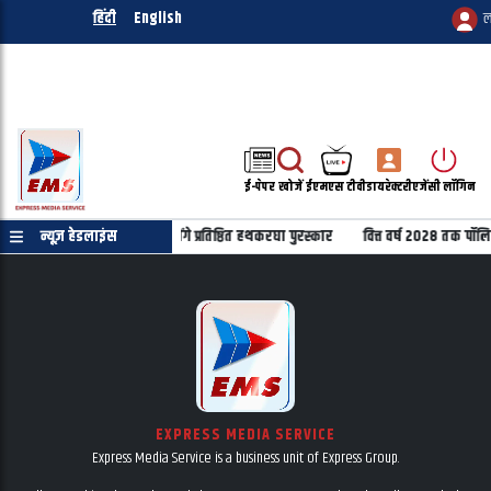
हिंदी
English
ल
ई-पेपर
खोजें
ईएमएस टीवी
डायरेक्टरी
एजेंसी लॉगिन
करघा दिवस पर 22 हस्तियों को मिलेंगे प्रतिष्ठित हथकरघा पुरस्कार
न्यूज़ हेडलाइंस
वित्त वर्ष 2028 तक पॉल
EXPRESS MEDIA SERVICE
Express Media Service is a business unit of Express Group.