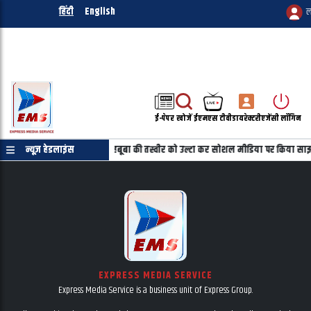
हिंदी
English
ल
ई-पेपर
खोजें
ईएमएस टीवी
डायरेक्टरी
एजेंसी लॉगिन
्रमाणपत्र की जरुरत नहीं
न्यूज़ हेडलाइंस
महबूबा की तस्वीर को उल्टा कर सोशल मीडिया पर किया साझ
EXPRESS MEDIA SERVICE
Express Media Service is a business unit of Express Group.