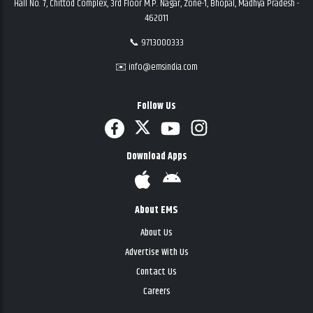
Hall No. 7, Chittod Complex, 3rd Floor M.P. Nagar, Zone-1, Bhopal, Madhya Pradesh -
462011
📞 9713000333
✉️ info@emsindia.com
Follow Us
Download Apps
About EMS
About Us
Advertise With Us
Contact Us
Careers