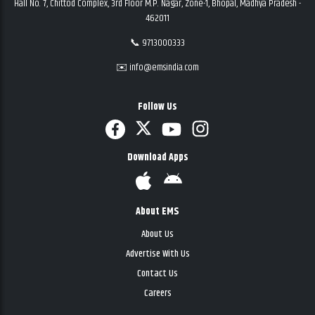
Hall No. 7, Chittod Complex, 3rd Floor M.P. Nagar, Zone-1, Bhopal, Madhya Pradesh -
462011
📞 9713000333
✉️ info@emsindia.com
Follow Us
Download Apps
About EMS
About Us
Advertise With Us
Contact Us
Careers