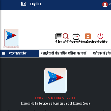
हिंदी
English
ल
ई-पेपर
खोजें
ईएमएस टीवी
डायरेक्टरी
एजेंसी लॉगिन
ातचीत, भारत-इजरायल रणनीतिक साझेदारी और पश्चिम एशिया पर चर्चा
न्यूज़ हेडलाइंस
एटीएफ में इथेनॉ
EXPRESS MEDIA SERVICE
Express Media Service is a business unit of Express Group.