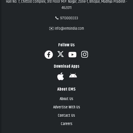
Hall No. 7, Chittod Complex, 3rd Floor M.P. Nagar, Zone-1, Bhopal, Madhya Pradesh -
462011
📞 9713000333
✉️ info@emsindia.com
Follow Us
Download Apps
About EMS
About Us
Advertise With Us
Contact Us
Careers