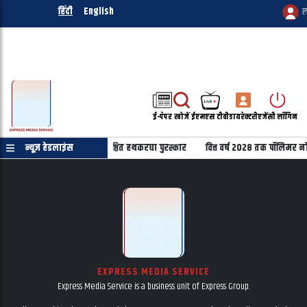
हिंदी
English
ल
ई-पेपर
खोजें
ईएमएस टीवी
डायरेक्टरी
एजेंसी लॉगिन
िवस पर 22 हस्तियों को मिलेंगे प्रतिष्ठित हथकरघा पुरस्कार
न्यूज़ हेडलाइंस
वित्त वर्ष 2028 तक पॉलिमर नो
EXPRESS MEDIA SERVICE
Express Media Service is a business unit of Express Group.