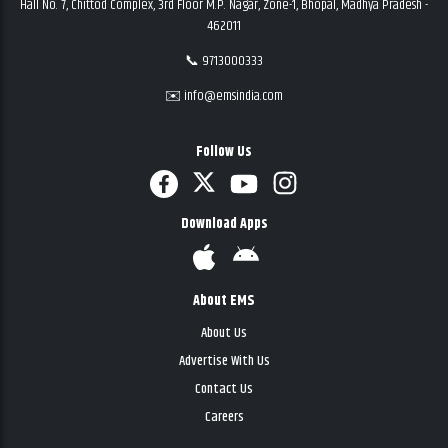
Hall No. 7, Chittod Complex, 3rd Floor M.P. Nagar, Zone-1, Bhopal, Madhya Pradesh -
462011
📞 9713000333
✉️ info@emsindia.com
Follow Us
Download Apps
About EMS
About Us
Advertise With Us
Contact Us
Careers