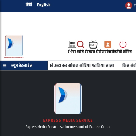
हिंदी
English
ल
ई-पेपर
खोजें
ईएमएस टीवी
डायरेक्टरी
एजेंसी लॉगिन
ुरत नहीं
न्यूज़ हेडलाइंस
महबूबा की तस्वीर को उल्टा कर सोशल मीडिया पर किया साझा
किस मंत्र
EXPRESS MEDIA SERVICE
Express Media Service is a business unit of Express Group.