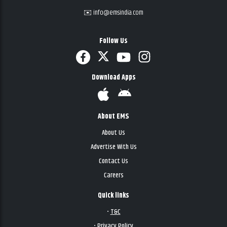
✉️ info@emsindia.com
Follow Us
Download Apps
About EMS
About Us
Advertise With Us
Contact Us
Careers
Quick links
•
T&C
•
Privacy Policy