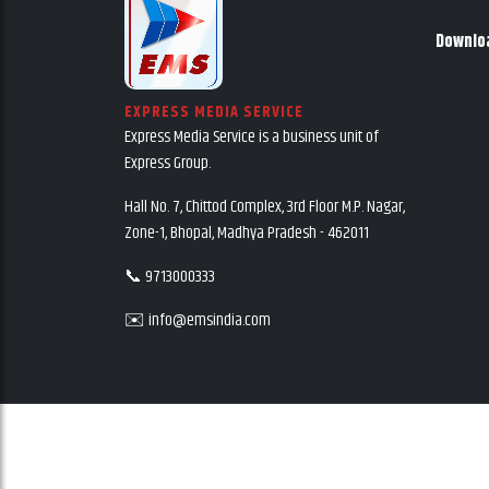
Downlo
EXPRESS MEDIA SERVICE
Express Media Service is a business unit of
Express Group.
Hall No. 7, Chittod Complex, 3rd Floor M.P. Nagar,
Zone-1, Bhopal, Madhya Pradesh - 462011
📞 9713000333
✉️ info@emsindia.com