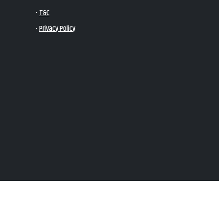
•
T&C
•
Privacy Policy