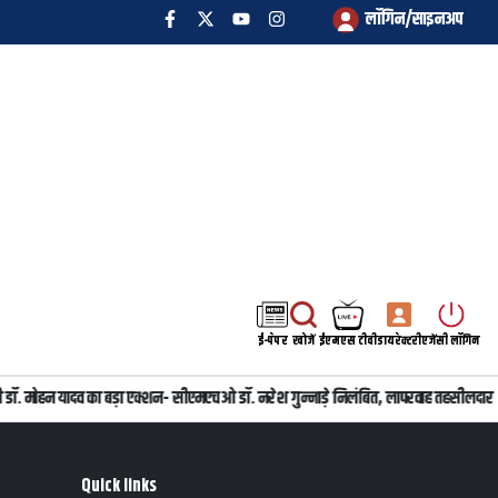
लॉगिन/साइनअप
ई-पेपर
खोजें
ईएमएस टीवी
डायरेक्टरी
एजेंसी लॉगिन
त्री डॉ. मोहन यादव का बड़ा एक्शन- सीएमएचओ डॉ. नरेश गुन्नाड़े निलंबित, लापरवाह तहसीलदार
Quick links