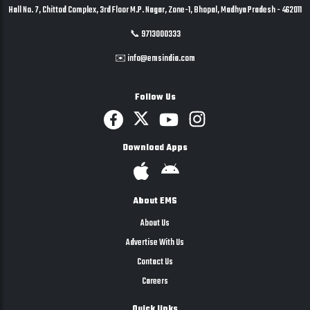
Hall No. 7, Chittod Complex, 3rd Floor M.P. Nagar, Zone-1, Bhopal, Madhya Pradesh - 462011
📞 9713000333
✉️ info@emsindia.com
Follow Us
Download Apps
About EMS
About Us
Advertise With Us
Contact Us
Careers
Quick links