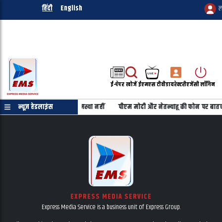
हिंदी
English
ल
ई-पेपर
खोजें
ईएमएस टीवी
डायरेक्टरी
एजेंसी लॉगिन
क्षा शिक्षकों के वेतन में कोई समस्या नहीं
न्यूज़ हेडलाइंस
पीएम मोदी और नेतन्याहू की फोन पर बातच
EXPRESS MEDIA SERVICE
Express Media Service is a business unit of Express Group.