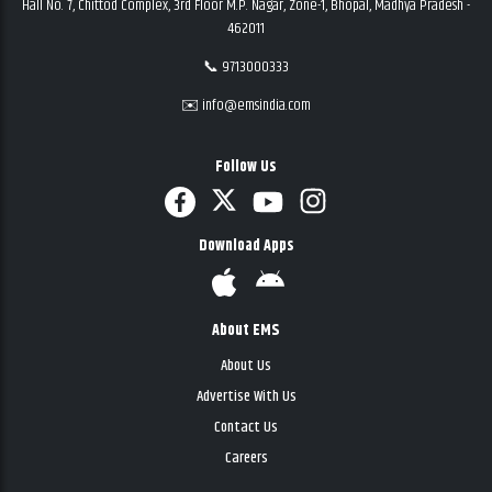
Hall No. 7, Chittod Complex, 3rd Floor M.P. Nagar, Zone-1, Bhopal, Madhya Pradesh -
462011
📞 9713000333
✉️ info@emsindia.com
Follow Us
Download Apps
About EMS
About Us
Advertise With Us
Contact Us
Careers