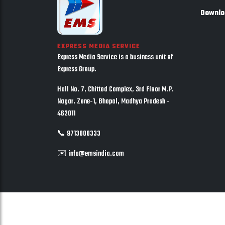
Downlo
EXPRESS MEDIA SERVICE
Express Media Service is a business unit of
Express Group.
Hall No. 7, Chittod Complex, 3rd Floor M.P.
Nagar, Zone-1, Bhopal, Madhya Pradesh -
462011
📞 9713000333
✉️ info@emsindia.com