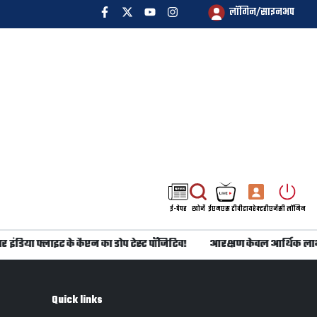
लॉगिन/साइनअप
ई-पेपर
खोजें
ईएमएस टीवी
डायरेक्टरी
एजेंसी लॉगिन
इंडिया फ्लाइट के कैप्टन का डोप टेस्ट पॉजिटिव!
आरक्षण केवल आर्थिक लाभ 
Quick links