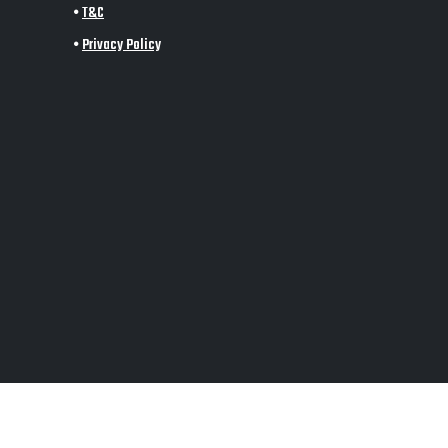
•
T&C
•
Privacy Policy