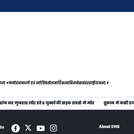
ाज्य
▾
मनोरंजन
धर्म एवं ज्योतिष
खेल
आर्टिकल्स
बिजनेस
अंतरराष्ट्रीय
अन्य
▾
 कर गुजरात लौट रहे 6 युवकों की सड़क हादसे में मौत
तूफान में फंसी एयर 
About EMS
Us