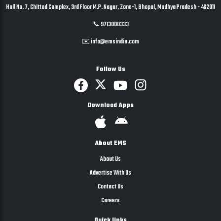
Hall No. 7, Chittod Complex, 3rd Floor M.P. Nagar, Zone-1, Bhopal, Madhya Pradesh - 462011
📞 9713000333
✉️ info@emsindia.com
Follow Us
Download Apps
About EMS
About Us
Advertise With Us
Contact Us
Careers
Quick links