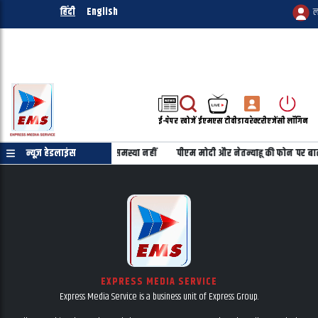
हिंदी
English
ल
ई-पेपर
खोजें
ईएमएस टीवी
डायरेक्टरी
एजेंसी लॉगिन
शिक्षा शिक्षकों के वेतन में कोई समस्या नहीं
न्यूज़ हेडलाइंस
पीएम मोदी और नेतन्याहू की फोन पर बा
EXPRESS MEDIA SERVICE
Express Media Service is a business unit of Express Group.