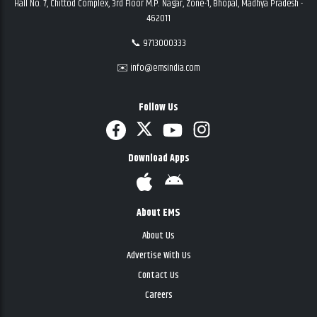
Hall No. 7, Chittod Complex, 3rd Floor M.P. Nagar, Zone-1, Bhopal, Madhya Pradesh -
462011
📞 9713000333
✉️ info@emsindia.com
Follow Us
Download Apps
About EMS
About Us
Advertise With Us
Contact Us
Careers