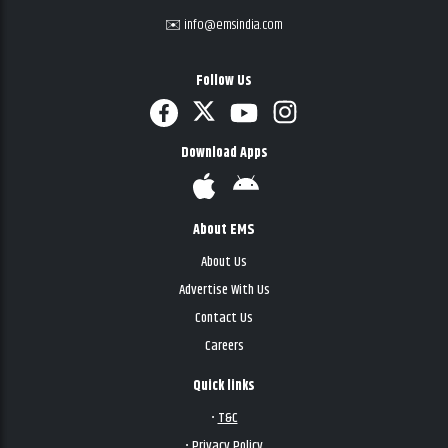
✉️ info@emsindia.com
Follow Us
Download Apps
About EMS
About Us
Advertise With Us
Contact Us
Careers
Quick links
•
T&C
•
Privacy Policy