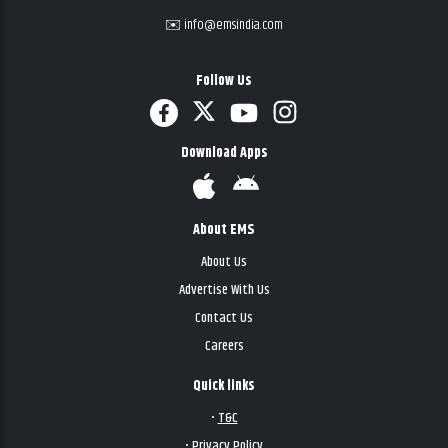
✉️ info@emsindia.com
Follow Us
Download Apps
About EMS
About Us
Advertise With Us
Contact Us
Careers
Quick links
•
T&C
•
Privacy Policy