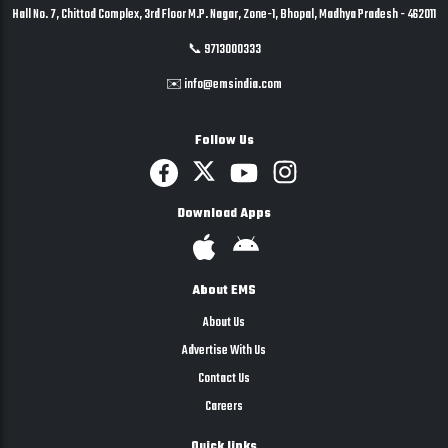
Hall No. 7, Chittod Complex, 3rd Floor M.P. Nagar, Zone-1, Bhopal, Madhya Pradesh - 462011
📞 9713000333
✉️ info@emsindia.com
Follow Us
Download Apps
About EMS
About Us
Advertise With Us
Contact Us
Careers
Quick links