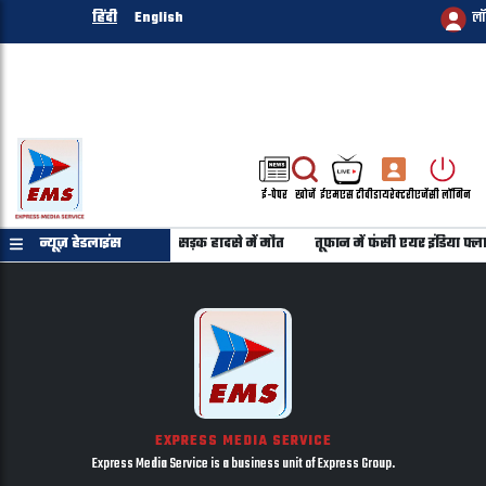
हिंदी
English
ल
ई-पेपर
खोजें
ईएमएस टीवी
डायरेक्टरी
एजेंसी लॉगिन
 गुजरात लौट रहे 6 युवकों की सड़क हादसे में मौत
न्यूज़ हेडलाइंस
तूफान में फंसी एयर इंडिया फ्लाइ
EXPRESS MEDIA SERVICE
Express Media Service is a business unit of Express Group.