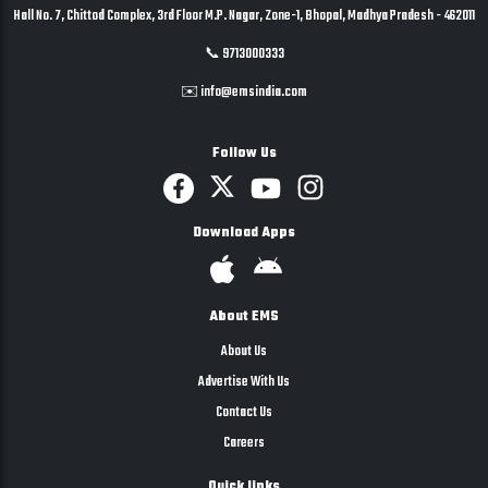
Hall No. 7, Chittod Complex, 3rd Floor M.P. Nagar, Zone-1, Bhopal, Madhya Pradesh - 462011
📞 9713000333
✉️ info@emsindia.com
Follow Us
Download Apps
About EMS
About Us
Advertise With Us
Contact Us
Careers
Quick links