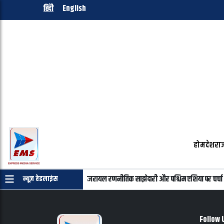
हिंदी
English
होम
देश
राज
्याहू की फोन पर बातचीत, भारत-इजरायल रणनीतिक साझेदारी और पश्चिम एशिया पर चर्चा
न्यूज़ हेडलाइंस
Follow 