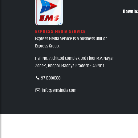
Downlo
EXPRESS MEDIA SERVICE
Express Media Service is a business unit of
Express Group.
Hall No. 7, Chittod Complex, 3rd Floor M.P. Nagar,
Zone-1, Bhopal, Madhya Pradesh - 462011
📞 9713000333
✉️ info@emsindia.com