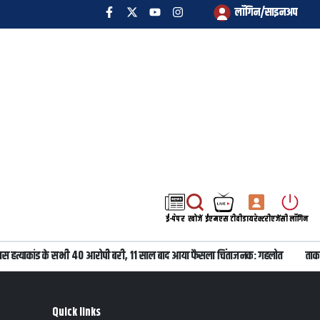
लॉगिन/साइनअप
ई-पेपर
खोजें
ईएमएस टीवी
डायरेक्टरी
एजेंसी लॉगिन
ास हत्याकांड के सभी 40 आरोपी बरी, 11 साल बाद आया फैसला चिंताजनक: गहलोत
ताकतव
Quick links