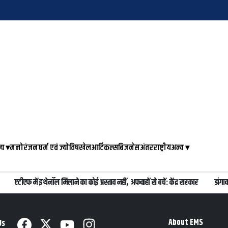
्य
▾
मनोरंजन
धर्म एवं ज्योतिष
खेल
आर्टिकल्स
बिजनेस
अंतरराष्ट्रीय
अन्य
▾
एटीएफ में इथेनॉल मिलाने का कोई प्रस्ताव नहीं, अफवाहों से बचें: केंद्र सरकार
डांगाव
About EMS
Us