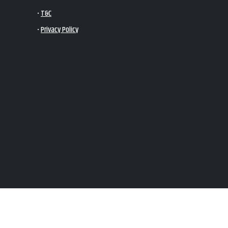
•
T&C
•
Privacy Policy