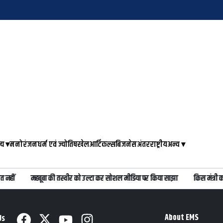
्य
▾
मनोरंजन
धर्म एवं ज्योतिष
खेल
आर्टिकल्स
बिजनेस
अंतरराष्ट्रीय
अन्य
▾
नहीं
महबूबा की तस्वीर को उल्टा कर सोशल मीडिया पर किया साझा
किस मंत्री को 
About EMS
Us