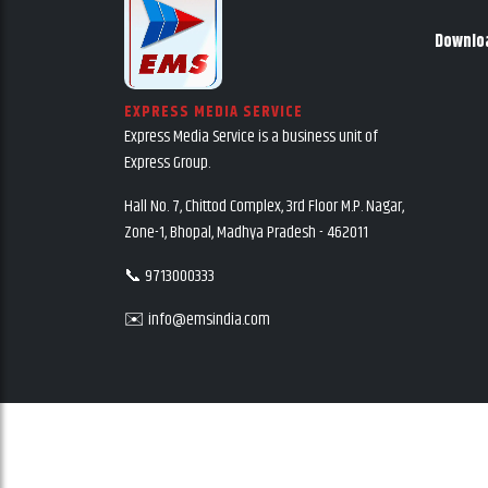
Downlo
EXPRESS MEDIA SERVICE
Express Media Service is a business unit of
Express Group.
Hall No. 7, Chittod Complex, 3rd Floor M.P. Nagar,
Zone-1, Bhopal, Madhya Pradesh - 462011
📞 9713000333
✉️ info@emsindia.com