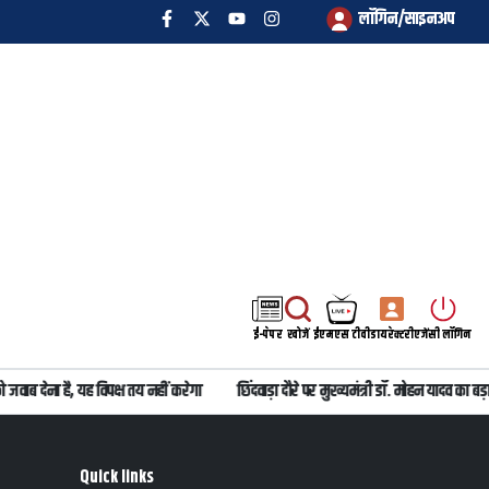
लॉगिन/साइनअप
ई-पेपर
खोजें
ईएमएस टीवी
डायरेक्टरी
एजेंसी लॉगिन
जवाब देना है, यह विपक्ष तय नहीं करेगा
छिंदवाड़ा दौरे पर मुख्यमंत्री डॉ. मोहन यादव का
Quick links