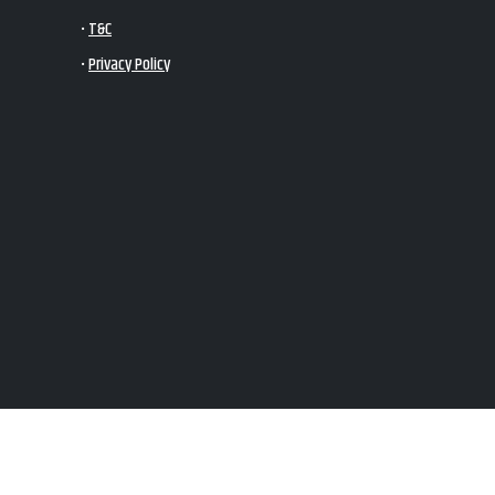
•
T&C
•
Privacy Policy