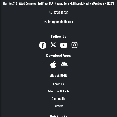
Hall No. 7, Chittod Complex, 3rd Floor M.P. Nagar, Zone-1, Bhopal, Madhya Pradesh - 462011
📞 9713000333
✉️ info@emsindia.com
Follow Us
Download Apps
About EMS
About Us
Advertise With Us
Contact Us
Careers
Quick links