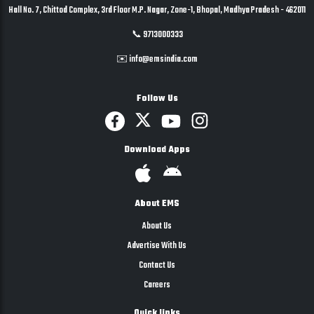
Hall No. 7, Chittod Complex, 3rd Floor M.P. Nagar, Zone-1, Bhopal, Madhya Pradesh - 462011
📞 9713000333
✉️ info@emsindia.com
Follow Us
Download Apps
About EMS
About Us
Advertise With Us
Contact Us
Careers
Quick links