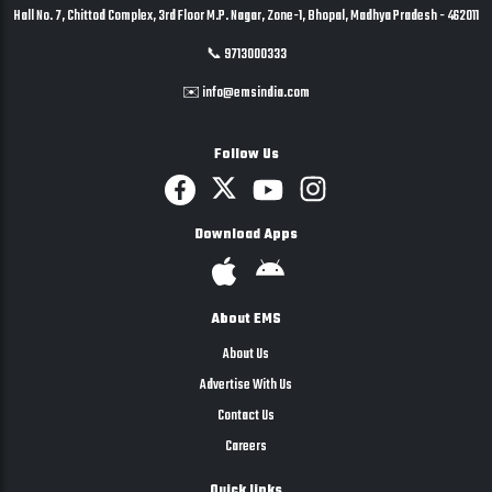
Hall No. 7, Chittod Complex, 3rd Floor M.P. Nagar, Zone-1, Bhopal, Madhya Pradesh - 462011
📞 9713000333
✉️ info@emsindia.com
Follow Us
Download Apps
About EMS
About Us
Advertise With Us
Contact Us
Careers
Quick links