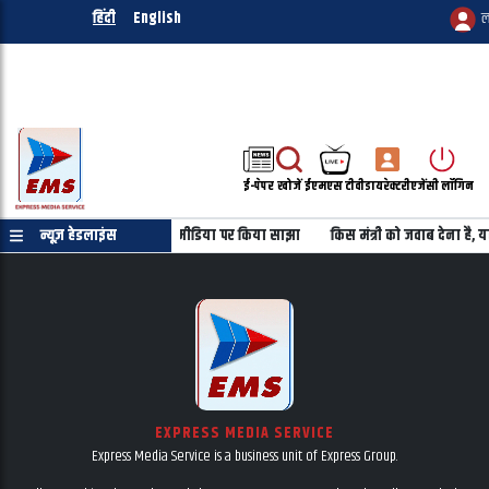
हिंदी
English
ल
ई-पेपर
खोजें
ईएमएस टीवी
डायरेक्टरी
एजेंसी लॉगिन
ा की तस्वीर को उल्टा कर सोशल मीडिया पर किया साझा
न्यूज़ हेडलाइंस
किस मंत्री को जवाब देना है, यह
EXPRESS MEDIA SERVICE
Express Media Service is a business unit of Express Group.