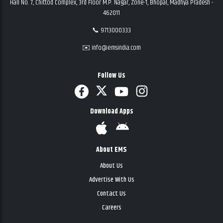
Hall No. 7, Chittod Complex, 3rd Floor M.P. Nagar, Zone-1, Bhopal, Madhya Pradesh -
462011
📞 9713000333
✉️ info@emsindia.com
Follow Us
Download Apps
About EMS
About Us
Advertise With Us
Contact Us
Careers