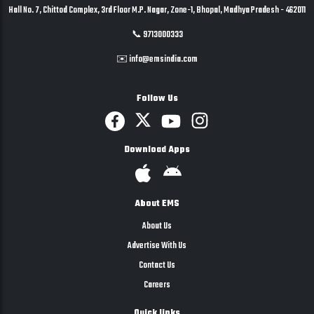
Hall No. 7, Chittod Complex, 3rd Floor M.P. Nagar, Zone-1, Bhopal, Madhya Pradesh - 462011
📞 9713000333
✉️ info@emsindia.com
Follow Us
Download Apps
About EMS
About Us
Advertise With Us
Contact Us
Careers
Quick links