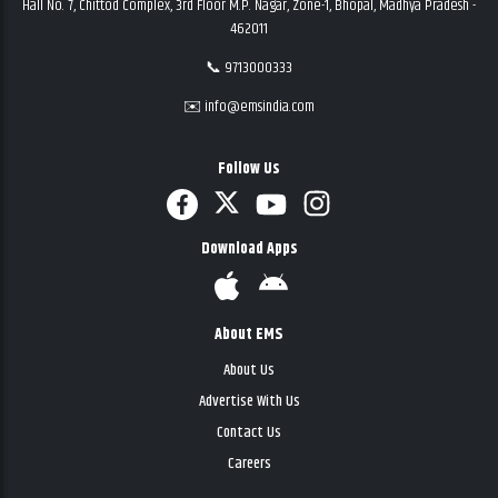
Hall No. 7, Chittod Complex, 3rd Floor M.P. Nagar, Zone-1, Bhopal, Madhya Pradesh -
462011
📞 9713000333
✉️ info@emsindia.com
Follow Us
Download Apps
About EMS
About Us
Advertise With Us
Contact Us
Careers