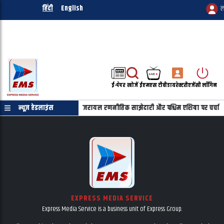
हिंदी
English
ल
ई-पेपर
खोजें
ईएमएस टीवी
डायरेक्टरी
एजेंसी लॉगिन
ाहू की फोन पर बातचीत, भारत-इजरायल रणनीतिक साझेदारी और पश्चिम एशिया पर चर्चा
न्यूज़ हेडलाइंस
EXPRESS MEDIA SERVICE
Express Media Service is a business unit of Express Group.