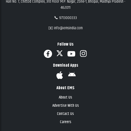
Hall No. 7, Chittod Complex, 3rd Floor M.P. Nagar, Zone-1, Bhopal, Madhya Pradesh -
462011
📞 9713000333
✉️ info@emsindia.com
Follow Us
Download Apps
About EMS
About Us
Advertise With Us
Contact Us
Careers