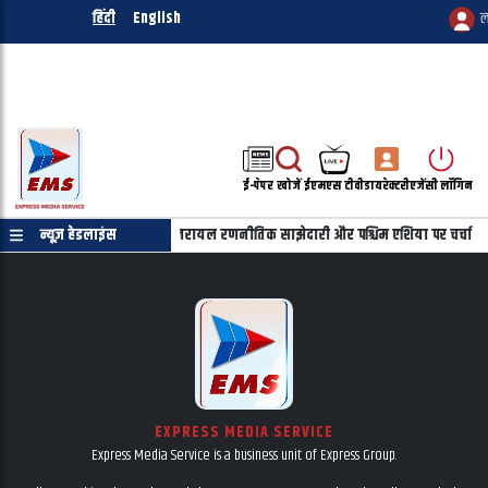
हिंदी
English
ल
ई-पेपर
खोजें
ईएमएस टीवी
डायरेक्टरी
एजेंसी लॉगिन
हू की फोन पर बातचीत, भारत-इजरायल रणनीतिक साझेदारी और पश्चिम एशिया पर चर्चा
न्यूज़ हेडलाइंस
EXPRESS MEDIA SERVICE
Express Media Service is a business unit of Express Group.