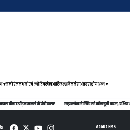
्य
▾
मनोरंजन
धर्म एवं ज्योतिष
खेल
आर्टिकल्स
बिजनेस
अंतरराष्ट्रीय
अन्य
▾
ल यौन उत्पीड़न मामले में दोषी करार
साइक्लोन से खिंच रहे मॉनसूनी बादल, दक्षिण भ
About EMS
Us