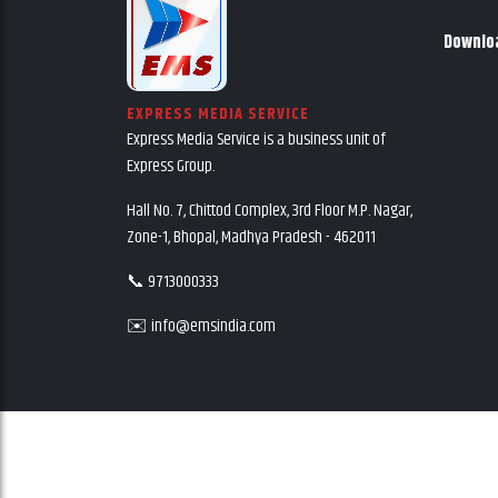
Downlo
EXPRESS MEDIA SERVICE
Express Media Service is a business unit of
Express Group.
Hall No. 7, Chittod Complex, 3rd Floor M.P. Nagar,
Zone-1, Bhopal, Madhya Pradesh - 462011
📞 9713000333
✉️ info@emsindia.com