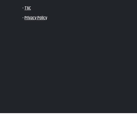
•
T&C
•
Privacy Policy