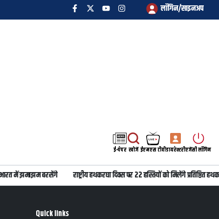
लॉगिन/साइनअप
ई-पेपर
खोजें
ईएमएस टीवी
डायरेक्टरी
एजेंसी लॉगिन
ारत में झमाझम बरसेंगे
राष्ट्रीय हथकरघा दिवस पर 22 हस्तियों को मिलेंगे प्रतिष्ठित हथकर
Quick links