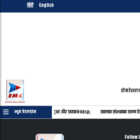
हिंदी
English
होम
देश
राज
 रही वायुसेना- मिराज-2000 अब हुआ और घातक&nbsp;
तहलका संस्थापक तरुण तेजपा
न्यूज़ हेडलाइंस
Follow 