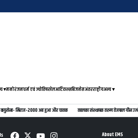
्य
▾
मनोरंजन
धर्म एवं ज्योतिष
खेल
आर्टिकल्स
बिजनेस
अंतरराष्ट्रीय
अन्य
▾
 वायुसेना- मिराज-2000 अब हुआ और घातक
तहलका संस्थापक तरुण तेजपाल यौन उत्पीड़
About EMS
Us