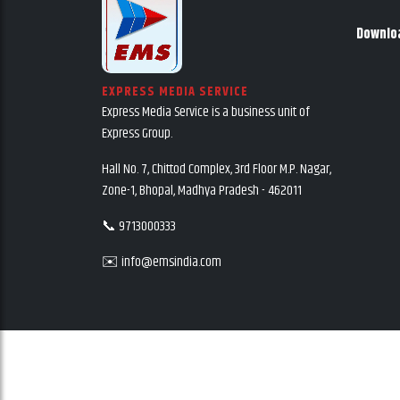
Downlo
EXPRESS MEDIA SERVICE
Express Media Service is a business unit of
Express Group.
Hall No. 7, Chittod Complex, 3rd Floor M.P. Nagar,
Zone-1, Bhopal, Madhya Pradesh - 462011
📞 9713000333
✉️ info@emsindia.com