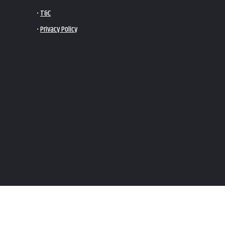
•
T&C
•
Privacy Policy