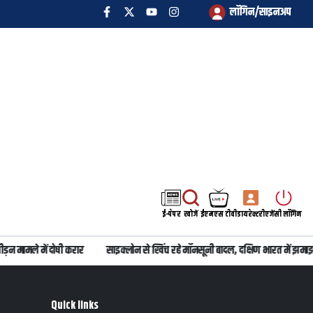
लॉगिन/साइनअप
ई-पेपर
खोजें
ईएमएस टीवी
डायरेक्टरी
एजेंसी लॉगिन
न मामले में दोषी करार
साइक्लोन से खिंच रहे मॉनसूनी बादल, दक्षिण भारत में झमाझम
Quick links