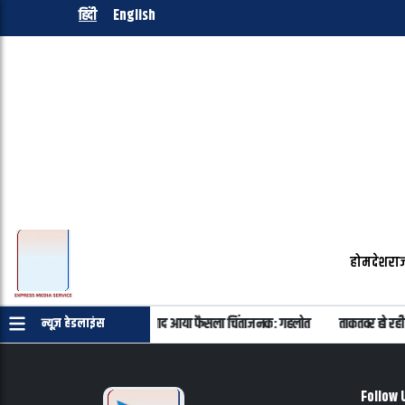
हिंदी
English
होम
देश
राज
ांड के सभी 40 आरोपी बरी, 11 साल बाद आया फैसला चिंताजनक: गहलोत
ताकतवर हो रही
न्यूज़ हेडलाइंस
Follow 