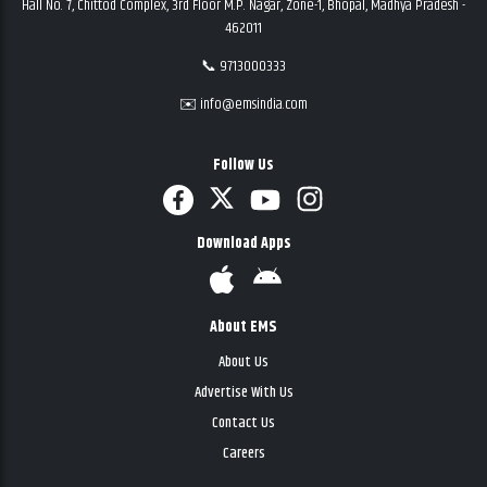
Hall No. 7, Chittod Complex, 3rd Floor M.P. Nagar, Zone-1, Bhopal, Madhya Pradesh -
462011
📞 9713000333
✉️ info@emsindia.com
Follow Us
Download Apps
About EMS
About Us
Advertise With Us
Contact Us
Careers