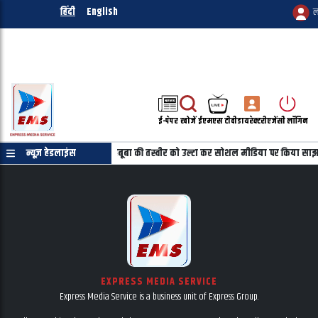
हिंदी
English
ल
ई-पेपर
खोजें
ईएमएस टीवी
डायरेक्टरी
एजेंसी लॉगिन
्रमाणपत्र की जरुरत नहीं
न्यूज़ हेडलाइंस
महबूबा की तस्वीर को उल्टा कर सोशल मीडिया पर किया साझ
EXPRESS MEDIA SERVICE
Express Media Service is a business unit of Express Group.