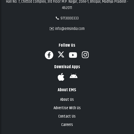
Hall No. 7, Chittod Complex, 3rd Floor M.P. Nagar, Zone-1, Bhopal, Madhya Pradesh -
462011
📞 9713000333
✉️ info@emsindia.com
Follow Us
Download Apps
About EMS
About Us
Advertise With Us
Contact Us
Careers