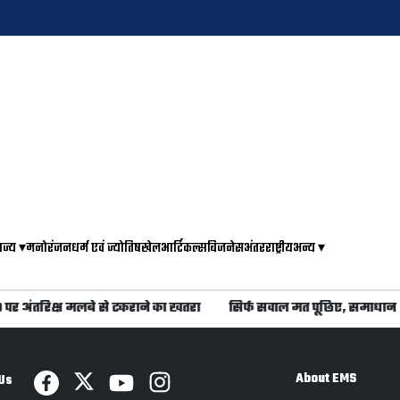
ाज्य
▾
मनोरंजन
धर्म एवं ज्योतिष
खेल
आर्टिकल्स
बिजनेस
अंतरराष्ट्रीय
अन्य
▾
20 पर अंतरिक्ष मलबे से टकराने का खतरा
सिर्फ सवाल मत पूछिए, समाधान 
About EMS
Us