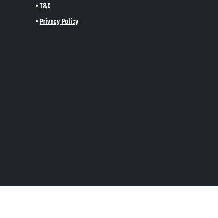
•
T&C
•
Privacy Policy