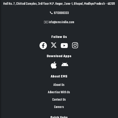
Hall No. 7, Chittod Complex, 3rd Floor M.P. Nagar, Zone-1, Bhopal, Madhya Pradesh - 462011
📞 9713000333
✉️ info@emsindia.com
Follow Us
Download Apps
About EMS
About Us
Advertise With Us
Contact Us
Careers
Quick links