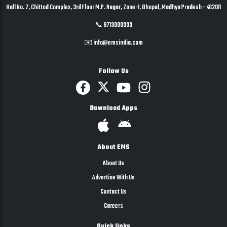
Hall No. 7, Chittod Complex, 3rd Floor M.P. Nagar, Zone-1, Bhopal, Madhya Pradesh - 462011
📞 9713000333
✉️ info@emsindia.com
Follow Us
Download Apps
About EMS
About Us
Advertise With Us
Contact Us
Careers
Quick links