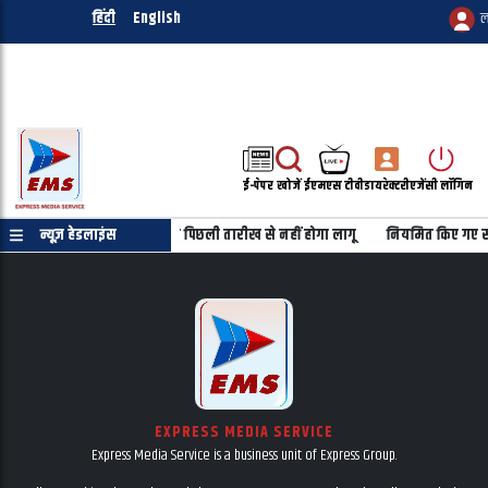
हिंदी
English
ल
ई-पेपर
खोजें
ईएमएस टीवी
डायरेक्टरी
एजेंसी लॉगिन
ो दिया भरोसा, FCRA कानून का पिछली तारीख से नहीं होगा लागू
न्यूज़ हेडलाइंस
नियमित किए गए समग्र
EXPRESS MEDIA SERVICE
Express Media Service is a business unit of Express Group.