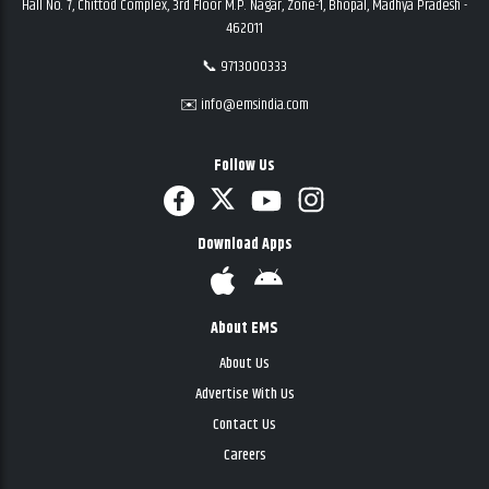
Hall No. 7, Chittod Complex, 3rd Floor M.P. Nagar, Zone-1, Bhopal, Madhya Pradesh -
462011
📞 9713000333
✉️ info@emsindia.com
Follow Us
Download Apps
About EMS
About Us
Advertise With Us
Contact Us
Careers