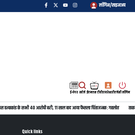
लॉगिन/साइनअप
ई-पेपर
खोजें
ईएमएस टीवी
डायरेक्टरी
एजेंसी लॉगिन
ास हत्याकांड के सभी 40 आरोपी बरी, 11 साल बाद आया फैसला चिंताजनक: गहलोत
ताकतव
Quick links