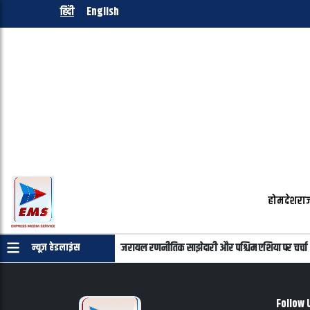
हिंदी
English
होम
देश
राज
्याहू की फोन पर बातचीत, भारत-इजरायल रणनीतिक साझेदारी और पश्चिम एशिया पर चर्चा
न्यूज़ हेडलाइंस
Follow 