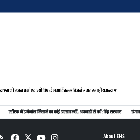
्य
▾
मनोरंजन
धर्म एवं ज्योतिष
खेल
आर्टिकल्स
बिजनेस
अंतरराष्ट्रीय
अन्य
▾
एटीएफ में इथेनॉल मिलाने का कोई प्रस्ताव नहीं, अफवाहों से बचें: केंद्र सरकार
डांगाव
About EMS
Us