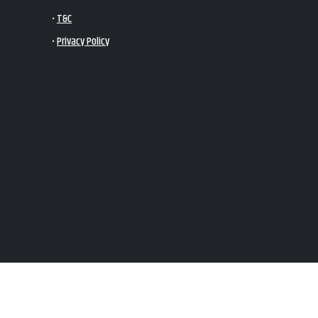
•
T&C
•
Privacy Policy