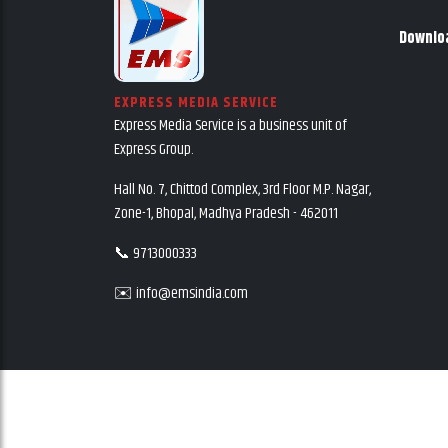
Downlo
EXPRESS MEDIA SERVICE
Express Media Service is a business unit of
Express Group.
Hall No. 7, Chittod Complex, 3rd Floor M.P. Nagar,
Zone-1, Bhopal, Madhya Pradesh - 462011
📞 9713000333
✉️ info@emsindia.com