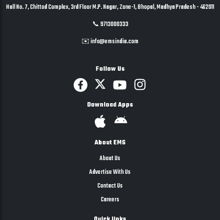
Hall No. 7, Chittod Complex, 3rd Floor M.P. Nagar, Zone-1, Bhopal, Madhya Pradesh - 462011
📞 9713000333
✉️ info@emsindia.com
Follow Us
Download Apps
About EMS
About Us
Advertise With Us
Contact Us
Careers
Quick links