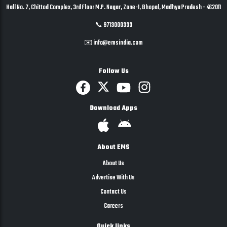
Hall No. 7, Chittod Complex, 3rd Floor M.P. Nagar, Zone-1, Bhopal, Madhya Pradesh - 462011
📞 9713000333
✉️ info@emsindia.com
Follow Us
Download Apps
About EMS
About Us
Advertise With Us
Contact Us
Careers
Quick links