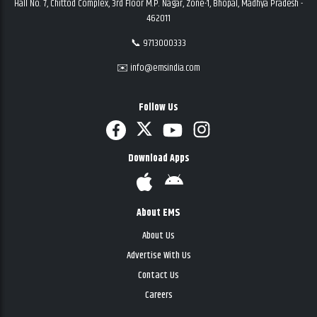
Hall No. 7, Chittod Complex, 3rd Floor M.P. Nagar, Zone-1, Bhopal, Madhya Pradesh -
462011
📞 9713000333
✉️ info@emsindia.com
Follow Us
Download Apps
About EMS
About Us
Advertise With Us
Contact Us
Careers