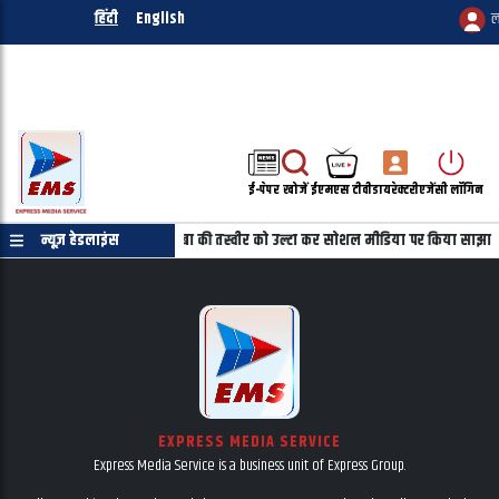
हिंदी
English
ल
ई-पेपर
खोजें
ईएमएस टीवी
डायरेक्टरी
एजेंसी लॉगिन
ाणपत्र की जरुरत नहीं
न्यूज़ हेडलाइंस
महबूबा की तस्वीर को उल्टा कर सोशल मीडिया पर किया साझा
EXPRESS MEDIA SERVICE
Express Media Service is a business unit of Express Group.