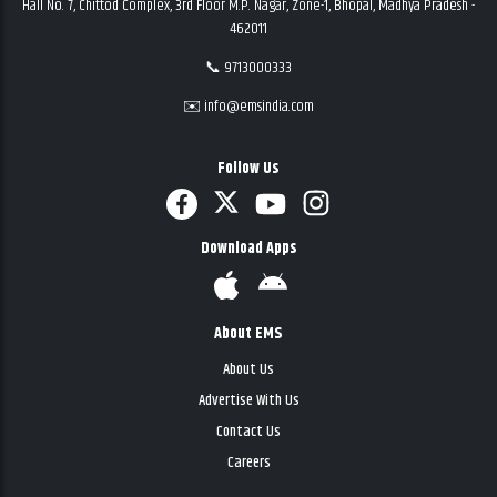
Hall No. 7, Chittod Complex, 3rd Floor M.P. Nagar, Zone-1, Bhopal, Madhya Pradesh -
462011
📞 9713000333
✉️ info@emsindia.com
Follow Us
Download Apps
About EMS
About Us
Advertise With Us
Contact Us
Careers