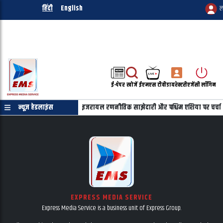
हिंदी
English
ल
ई-पेपर
खोजें
ईएमएस टीवी
डायरेक्टरी
एजेंसी लॉगिन
याहू की फोन पर बातचीत, भारत-इजरायल रणनीतिक साझेदारी और पश्चिम एशिया पर चर्चा
न्यूज़ हेडलाइंस
EXPRESS MEDIA SERVICE
Express Media Service is a business unit of Express Group.