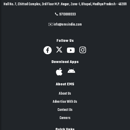
Hall No. 7, Chittod Complex, 3rd Floor M.P. Nagar, Zone-1, Bhopal, Madhya Pradesh - 462011
📞 9713000333
✉️ info@emsindia.com
Follow Us
Download Apps
About EMS
About Us
Advertise With Us
Contact Us
Careers
Quick links