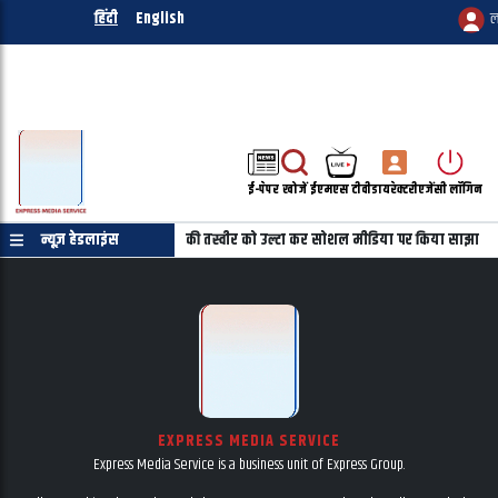
हिंदी
English
ल
ई-पेपर
खोजें
ईएमएस टीवी
डायरेक्टरी
एजेंसी लॉगिन
पत्र की जरुरत नहीं
न्यूज़ हेडलाइंस
महबूबा की तस्वीर को उल्टा कर सोशल मीडिया पर किया साझा
EXPRESS MEDIA SERVICE
Express Media Service is a business unit of Express Group.