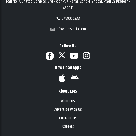
Hall No. 7, Chittod Complex, 3rd Floor M.P. Nagar, Zone-1, Bhopal, Madhya Pradesh -
462011
📞 9713000333
✉️ info@emsindia.com
Follow Us
Download Apps
About EMS
About Us
Advertise With Us
Contact Us
Careers