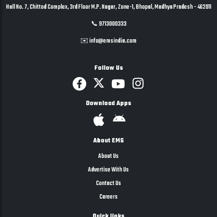
Hall No. 7, Chittod Complex, 3rd Floor M.P. Nagar, Zone-1, Bhopal, Madhya Pradesh - 462011
📞 9713000333
✉️ info@emsindia.com
Follow Us
Download Apps
About EMS
About Us
Advertise With Us
Contact Us
Careers
Quick links