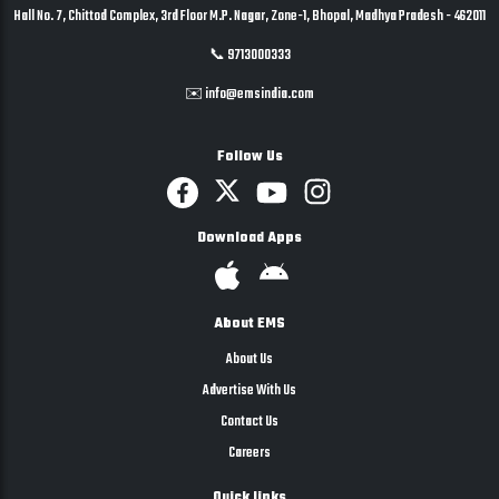
Hall No. 7, Chittod Complex, 3rd Floor M.P. Nagar, Zone-1, Bhopal, Madhya Pradesh - 462011
📞 9713000333
✉️ info@emsindia.com
Follow Us
Download Apps
About EMS
About Us
Advertise With Us
Contact Us
Careers
Quick links