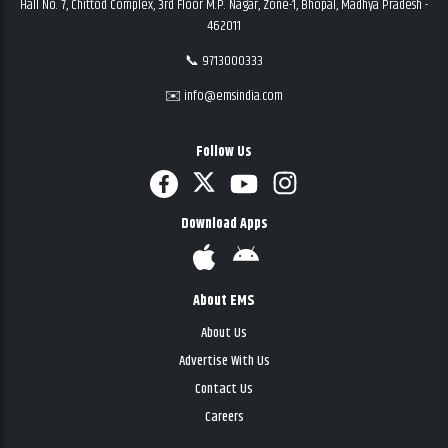
Hall No. 7, Chittod Complex, 3rd Floor M.P. Nagar, Zone-1, Bhopal, Madhya Pradesh -
462011
📞 9713000333
✉️ info@emsindia.com
Follow Us
Download Apps
About EMS
About Us
Advertise With Us
Contact Us
Careers