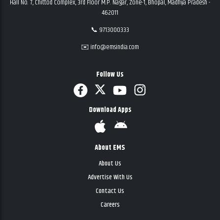
Hall No. 7, Chittod Complex, 3rd Floor M.P. Nagar, Zone-1, Bhopal, Madhya Pradesh -
462011
📞 9713000333
✉️ info@emsindia.com
Follow Us
Download Apps
About EMS
About Us
Advertise With Us
Contact Us
Careers