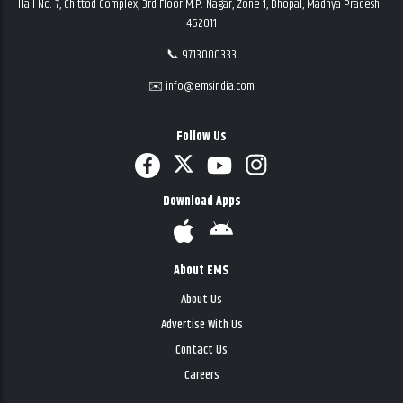
Hall No. 7, Chittod Complex, 3rd Floor M.P. Nagar, Zone-1, Bhopal, Madhya Pradesh -
462011
📞 9713000333
✉️ info@emsindia.com
Follow Us
Download Apps
About EMS
About Us
Advertise With Us
Contact Us
Careers