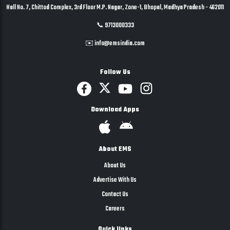
Hall No. 7, Chittod Complex, 3rd Floor M.P. Nagar, Zone-1, Bhopal, Madhya Pradesh - 462011
📞 9713000333
✉️ info@emsindia.com
Follow Us
Download Apps
About EMS
About Us
Advertise With Us
Contact Us
Careers
Quick links