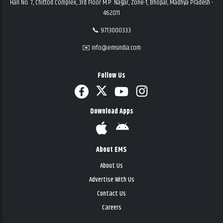
Hall No. 7, Chittod Complex, 3rd Floor M.P. Nagar, Zone-1, Bhopal, Madhya Pradesh -
462011
📞 9713000333
✉️ info@emsindia.com
Follow Us
Download Apps
About EMS
About Us
Advertise With Us
Contact Us
Careers