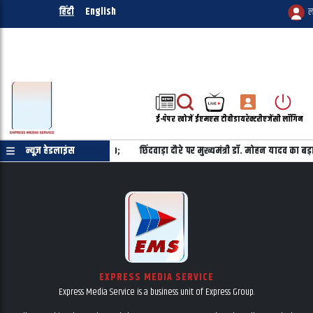
हिंदी
English
ल
ई-पेपर
खोजें
ईएमएस टीवी
डायरेक्टरी
एजेंसी लॉगिन
है, यह विपक्ष तय नहीं करेगा&nbsp;
न्यूज़ हेडलाइंस
छिंदवाड़ा दौरे पर मुख्यमंत्री डॉ. मोहन यादव का
EXPRESS MEDIA SERVICE
Express Media Service is a business unit of Express Group.